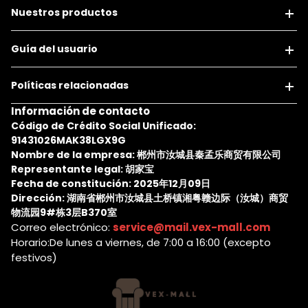
Nuestros productos
Guía del usuario
Políticas relacionadas
Información de contacto
Código de Crédito Social Unificado:
91431026MAK38LGX9G
Nombre de la empresa: 郴州市汝城县秦孟乐商贸有限公司
Representante legal: 胡家宝
Fecha de constitución: 2025年12月09日
Dirección: 湖南省郴州市汝城县土桥镇湘粤赣边际（汝城）商贸
物流园9#栋3层B370室
Correo electrónico:
service@mail.vex-mall.com
Horario:De lunes a viernes, de 7:00 a 16:00 (excepto
festivos)