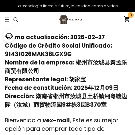
La tecnología lidera el futuro, la calidad cambia vidas.
0
Última actualización: 2026-02-27
Código de Crédito Social Unificado:
91431026MAK38LGX9G
Nombre de la empresa: 郴州市汝城县秦孟乐
商贸有限公司
Representante legal: 胡家宝
Fecha de constitución: 2025年12月09日
Dirección: 湖南省郴州市汝城县土桥镇湘粤赣边
际（汝城）商贸物流园9#栋3层B370室
Bienvenido a
vex-mall
, Este es su mejor
opción para comprar todo tipo de